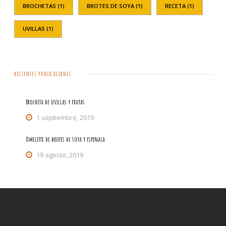
BROCHETAS
(1)
BROTES DE SOYA
(1)
RECETA
(1)
UVILLAS
(1)
RECIENTES PUBLICACIONES:
Brocheta de uvillas y frutas
1 septiembre, 2019
Omelette de brotes de soya y espinaca
19 agosto, 2019