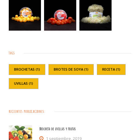
TAGS
BROCHETAS
(1)
BROTES DE SOYA
(1)
RECETA
(1)
UVILLAS
(1)
RECIENTES PUBLICACIONES:
Brocheta de uvillas y frutas
1 septiembre, 2019